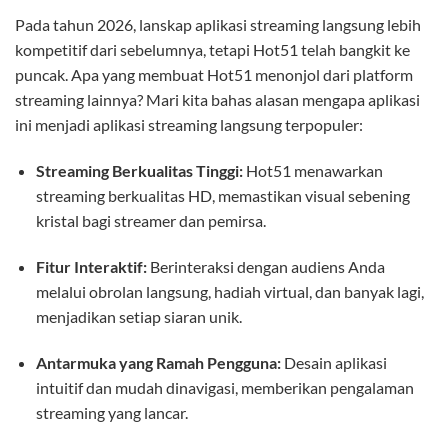
Pada tahun 2026, lanskap aplikasi streaming langsung lebih
kompetitif dari sebelumnya, tetapi Hot51 telah bangkit ke
puncak. Apa yang membuat Hot51 menonjol dari platform
streaming lainnya? Mari kita bahas alasan mengapa aplikasi
ini menjadi aplikasi streaming langsung terpopuler:
Streaming Berkualitas Tinggi:
Hot51 menawarkan
streaming berkualitas HD, memastikan visual sebening
kristal bagi streamer dan pemirsa.
Fitur Interaktif:
Berinteraksi dengan audiens Anda
melalui obrolan langsung, hadiah virtual, dan banyak lagi,
menjadikan setiap siaran unik.
Antarmuka yang Ramah Pengguna:
Desain aplikasi
intuitif dan mudah dinavigasi, memberikan pengalaman
streaming yang lancar.