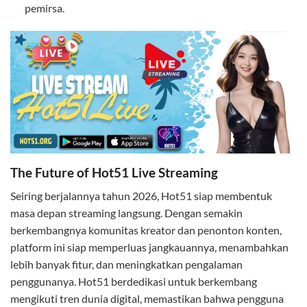
pemirsa.
The Future of Hot51 Live Streaming
Seiring berjalannya tahun 2026, Hot51 siap membentuk
masa depan streaming langsung. Dengan semakin
berkembangnya komunitas kreator dan penonton konten,
platform ini siap memperluas jangkauannya, menambahkan
lebih banyak fitur, dan meningkatkan pengalaman
penggunanya. Hot51 berdedikasi untuk berkembang
mengikuti tren dunia digital, memastikan bahwa pengguna