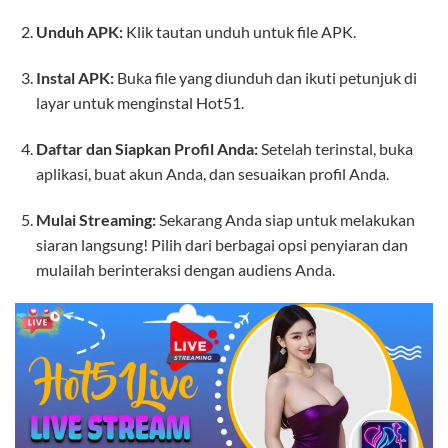
Unduh APK:
Klik tautan unduh untuk file APK.
Instal APK:
Buka file yang diunduh dan ikuti petunjuk di
layar untuk menginstal Hot51.
Daftar dan Siapkan Profil Anda:
Setelah terinstal, buka
aplikasi, buat akun Anda, dan sesuaikan profil Anda.
Mulai Streaming:
Sekarang Anda siap untuk melakukan
siaran langsung! Pilih dari berbagai opsi penyiaran dan
mulailah berinteraksi dengan audiens Anda.