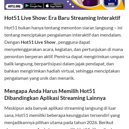
Hot51 Live Show: Era Baru Streaming Interaktif
Hot51 bukan hanya tentang menonton siaran langsung – ini
tentang menciptakan pengalaman interaktif dan mendalam.
Dengan
Hot51 Live Show
, pengguna dapat
menyelenggarakan acara, kegiatan, dan pertunjukan di mana
penonton berperan aktif. Pemirsa dapat mengirimkan umpan
balik langsung, berpartisipasi dalam jajak pendapat, dan
bahkan mengirimkan hadiah virtual, sehingga menciptakan
pengalaman yang unik dan menarik.
Mengapa Anda Harus Memilih Hot51
Dibandingkan Aplikasi Streaming Lainnya
Meskipun ada banyak aplikasi streaming langsung di luar
sana, Hot51 memiliki beberapa keunggulan tersendiri yang
menjadikannya pilihan utama pada tahun 2026. Berikut