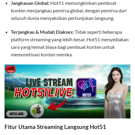
Jangkauan Global:
Hot51 memungkinkan pembuat
konten menjangkau pemirsa global, dengan pemirsa dari
seluruh dunia menyaksikan pertunjukan langsung.
Terjangkau & Mudah Diakses:
Tidak seperti beberapa
platform streaming yang lebih besar, Hot51 menyediakan
cara yang hemat biaya bagi pembuat konten untuk
memonetisasi konten mereka.
Fitur Utama Streaming Langsung Hot51