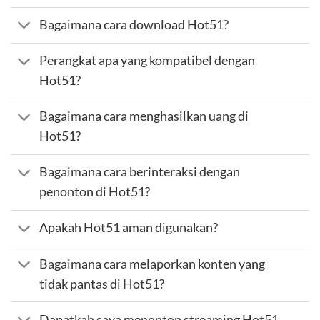
Bagaimana cara download Hot51?
Perangkat apa yang kompatibel dengan
Hot51?
Bagaimana cara menghasilkan uang di
Hot51?
Bagaimana cara berinteraksi dengan
penonton di Hot51?
Apakah Hot51 aman digunakan?
Bagaimana cara melaporkan konten yang
tidak pantas di Hot51?
Dapatkah saya menonton streaming Hot51